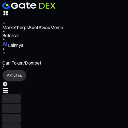
Market
Perps
Spot
Swap
Meme
Referral
Lainnya
Cari Token/Dompet
/
Aktivitas