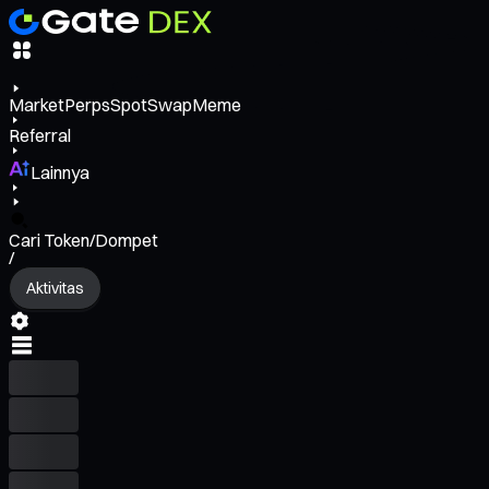
Market
Perps
Spot
Swap
Meme
Referral
Lainnya
Cari Token/Dompet
/
Aktivitas