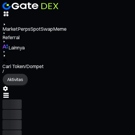
Market
Perps
Spot
Swap
Meme
Referral
Lainnya
Cari Token/Dompet
/
Aktivitas