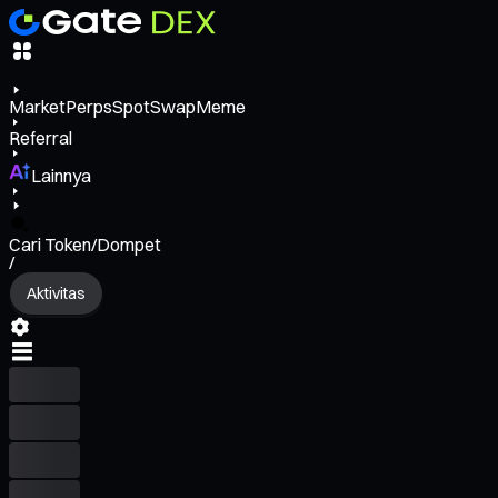
Market
Perps
Spot
Swap
Meme
Referral
Lainnya
Cari Token/Dompet
/
Aktivitas