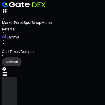
Market
Perps
Spot
Swap
Meme
Referral
Lainnya
Cari Token/Dompet
/
Aktivitas