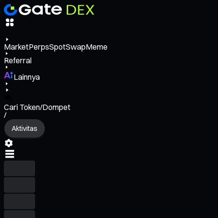
Market
Perps
Spot
Swap
Meme
Referral
Lainnya
Cari Token/Dompet
/
Aktivitas