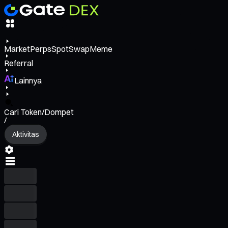
Market
Perps
Spot
Swap
Meme
Referral
Lainnya
Cari Token/Dompet
/
Aktivitas