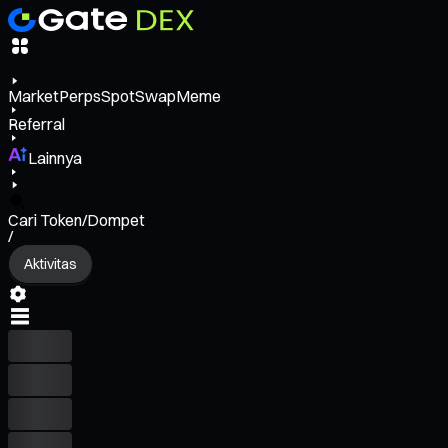
Market
Perps
Spot
Swap
Meme
Referral
Lainnya
Cari Token/Dompet
/
Aktivitas