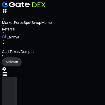
Market
Perps
Spot
Swap
Meme
Referral
Lainnya
Cari Token/Dompet
/
Aktivitas