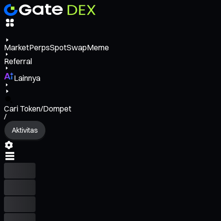
Market
Perps
Spot
Swap
Meme
Referral
Lainnya
Cari Token/Dompet
/
Aktivitas