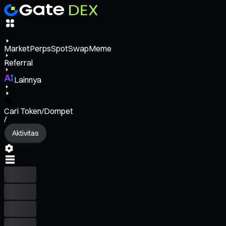
Market
Perps
Spot
Swap
Meme
Referral
Lainnya
Cari Token/Dompet
/
Aktivitas