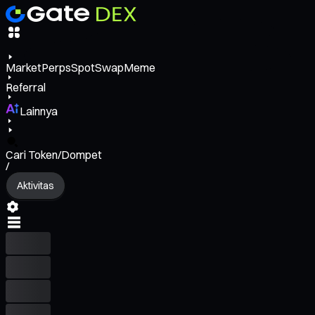
Market
Perps
Spot
Swap
Meme
Referral
Lainnya
Cari Token/Dompet
/
Aktivitas