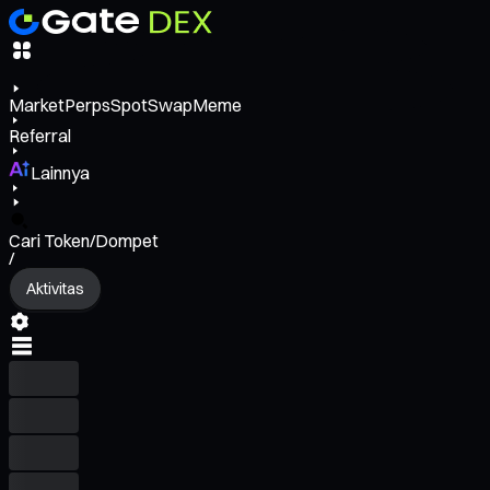
Market
Perps
Spot
Swap
Meme
Referral
Lainnya
Cari Token/Dompet
/
Aktivitas