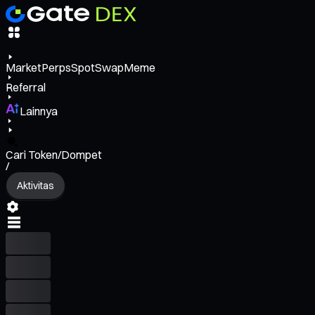
Market
Perps
Spot
Swap
Meme
Referral
Lainnya
Cari Token/Dompet
/
Aktivitas