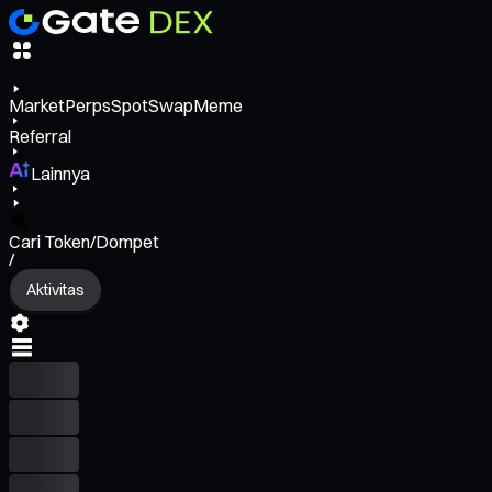
Market
Perps
Spot
Swap
Meme
Referral
Lainnya
Cari Token/Dompet
/
Aktivitas