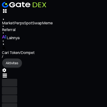
Market
Perps
Spot
Swap
Meme
Referral
Lainnya
Cari Token/Dompet
/
Aktivitas