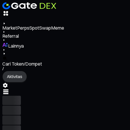
Market
Perps
Spot
Swap
Meme
Referral
Lainnya
Cari Token/Dompet
/
Aktivitas