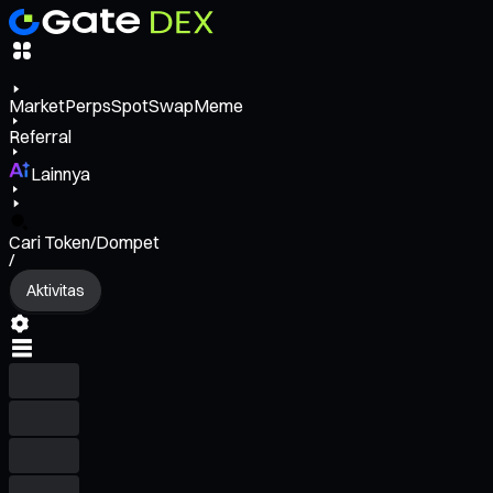
Market
Perps
Spot
Swap
Meme
Referral
Lainnya
Cari Token/Dompet
/
Aktivitas