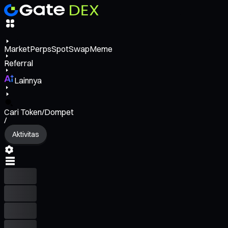
Market
Perps
Spot
Swap
Meme
Referral
Lainnya
Cari Token/Dompet
/
Aktivitas