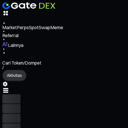
Market
Perps
Spot
Swap
Meme
Referral
Lainnya
Cari Token/Dompet
/
Aktivitas