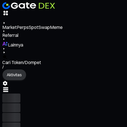
Market
Perps
Spot
Swap
Meme
Referral
Lainnya
Cari Token/Dompet
/
Aktivitas