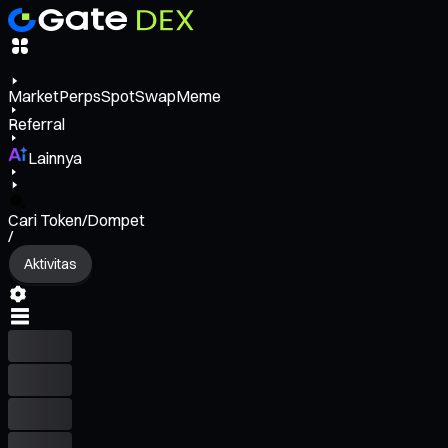
Market
Perps
Spot
Swap
Meme
Referral
Lainnya
Cari Token/Dompet
/
Aktivitas