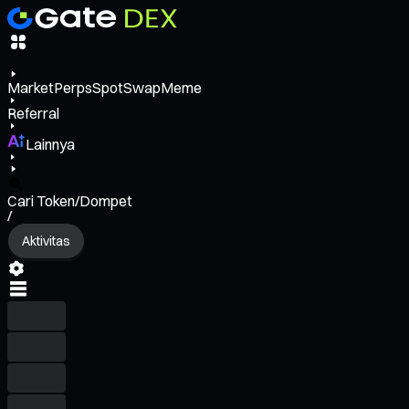
Market
Perps
Spot
Swap
Meme
Referral
Lainnya
Cari Token/Dompet
/
Aktivitas