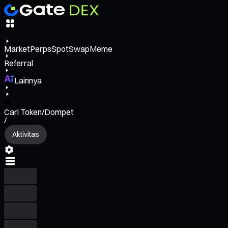
Market
Perps
Spot
Swap
Meme
Referral
Lainnya
Cari Token/Dompet
/
Aktivitas