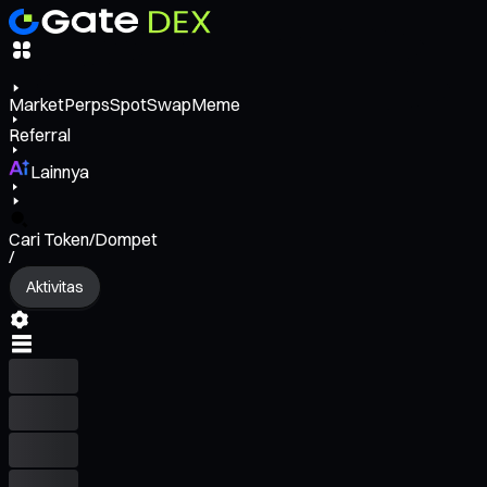
Market
Perps
Spot
Swap
Meme
Referral
Lainnya
Cari Token/Dompet
/
Aktivitas