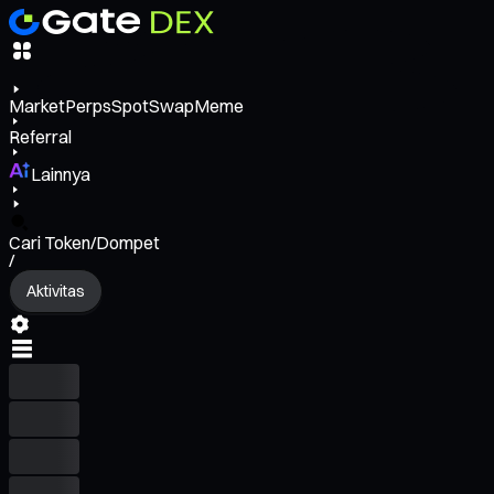
Market
Perps
Spot
Swap
Meme
Referral
Lainnya
Cari Token/Dompet
/
Aktivitas