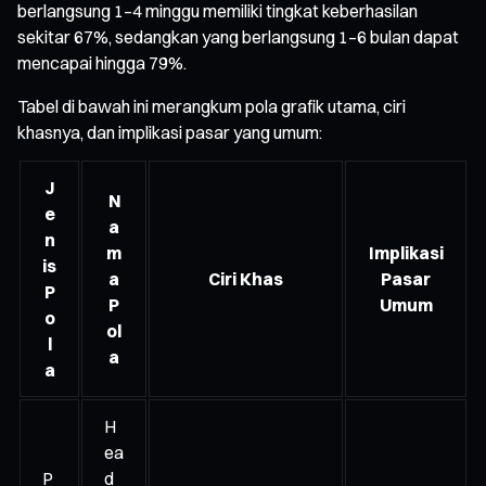
berlangsung 1–4 minggu memiliki tingkat keberhasilan
sekitar 67%, sedangkan yang berlangsung 1–6 bulan dapat
mencapai hingga 79%.
Tabel di bawah ini merangkum pola grafik utama, ciri
khasnya, dan implikasi pasar yang umum:
J
N
e
a
n
m
Implikasi
is
a
Ciri Khas
Pasar
P
P
Umum
o
ol
l
a
a
H
ea
P
d