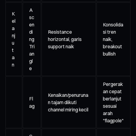
A
K
sc
el
en
Konsolida
a
di
Resistance
si tren
nj
ng
horizontal, garis
naik,
u
Tri
support naik
breakout
t
an
bullish
a
gl
n
e
Pergerak
an cepat
Kenaikan/penuruna
Fl
berlanjut
n tajam diikuti
ag
sesuai
channel miring kecil
arah
"flagpole"