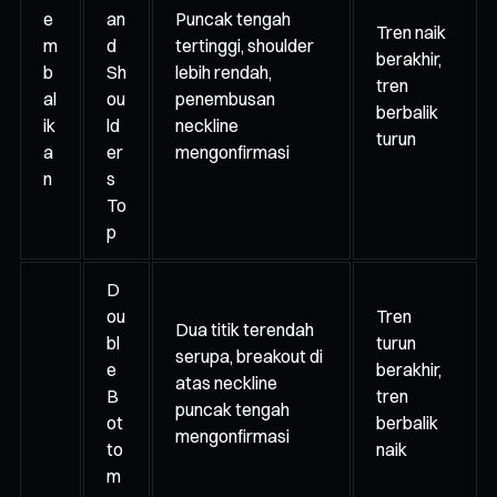
e
an
Puncak tengah
Tren naik
m
d
tertinggi, shoulder
berakhir,
b
Sh
lebih rendah,
tren
al
ou
penembusan
berbalik
ik
ld
neckline
turun
a
er
mengonfirmasi
n
s
To
p
D
ou
Tren
Dua titik terendah
bl
turun
serupa, breakout di
e
berakhir,
atas neckline
B
tren
puncak tengah
ot
berbalik
mengonfirmasi
to
naik
m