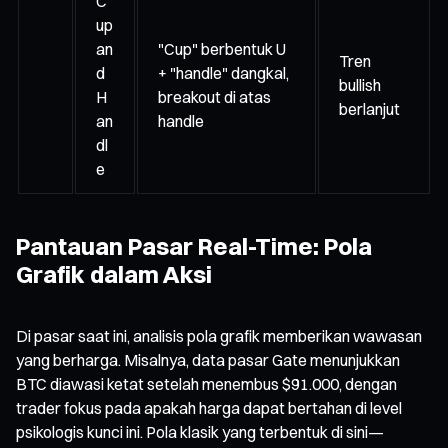
C
up
an
"Cup" berbentuk U
Tren
d
+ "handle" dangkal,
bullish
H
breakout di atas
berlanjut
an
handle
dl
e
Pantauan Pasar Real-Time: Pola
Grafik dalam Aksi
Di pasar saat ini, analisis pola grafik memberikan wawasan
yang berharga. Misalnya, data pasar Gate menunjukkan
BTC diawasi ketat setelah menembus $91.000, dengan
trader fokus pada apakah harga dapat bertahan di level
psikologis kunci ini. Pola klasik yang terbentuk di sini—