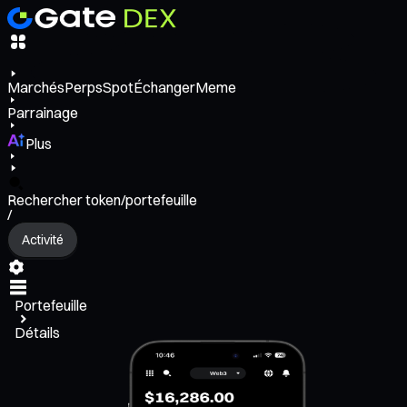
Marchés
Perps
Spot
Échanger
Meme
Parrainage
Plus
Rechercher token/portefeuille
/
Activité
Portefeuille
Détails