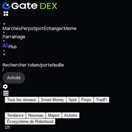
Marchés
Perps
Spot
Échanger
Meme
Parrainage
Plus
Rechercher token/portefeuille
/
Activité
Tous les réseaux
Smart Money
Spot
Perps
TradFi
Tendance
Nouveau
Majeur
Actions
Écosystème de Robinhood
1h