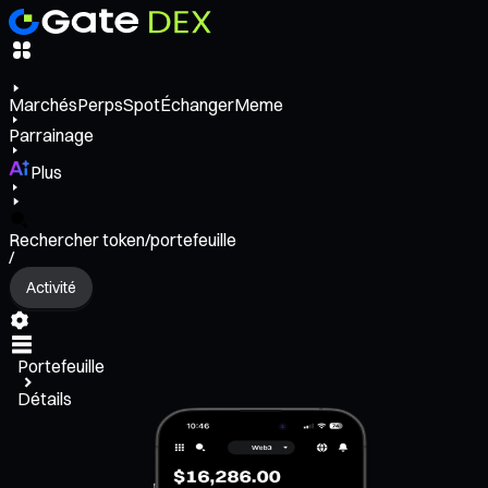
Marchés
Perps
Spot
Échanger
Meme
Parrainage
Plus
Rechercher token/portefeuille
/
Activité
Portefeuille
Détails