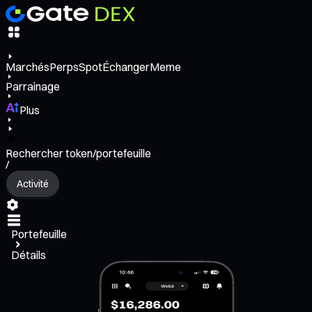
Marchés
Perps
Spot
Échanger
Meme
Parrainage
Plus
Rechercher token/portefeuille
/
Activité
Portefeuille
Détails