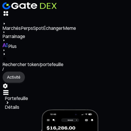
Marchés
Perps
Spot
Échanger
Meme
Parrainage
Plus
Rechercher token/portefeuille
/
Activité
Portefeuille
Détails