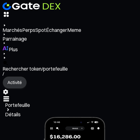
Marchés
Perps
Spot
Échanger
Meme
Parrainage
Plus
Rechercher token/portefeuille
/
Activité
Portefeuille
Détails