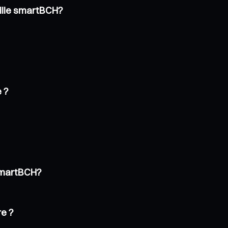
uille smartBCH?
 ?
 smartBCH?
re ?