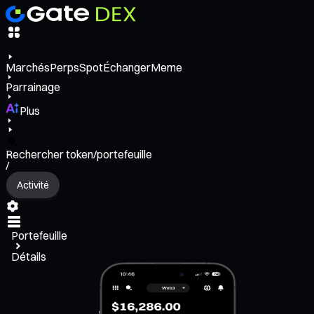
Marchés
Perps
Spot
Échanger
Meme
Parrainage
Plus
Rechercher token/portefeuille
/
Activité
Portefeuille
Détails