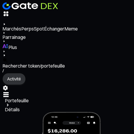
Marchés
Perps
Spot
Échanger
Meme
Parrainage
Plus
Rechercher token/portefeuille
/
Activité
Portefeuille
Détails