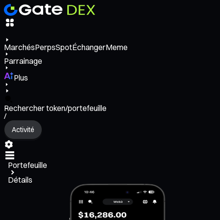
Marchés
Perps
Spot
Échanger
Meme
Parrainage
Plus
Rechercher token/portefeuille
/
Activité
Portefeuille
Détails