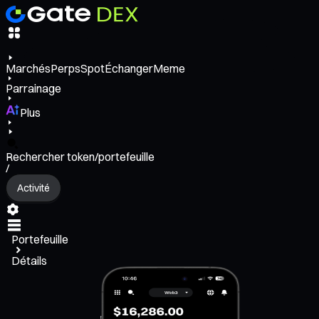
Marchés
Perps
Spot
Échanger
Meme
Parrainage
Plus
Rechercher token/portefeuille
/
Activité
Portefeuille
Détails