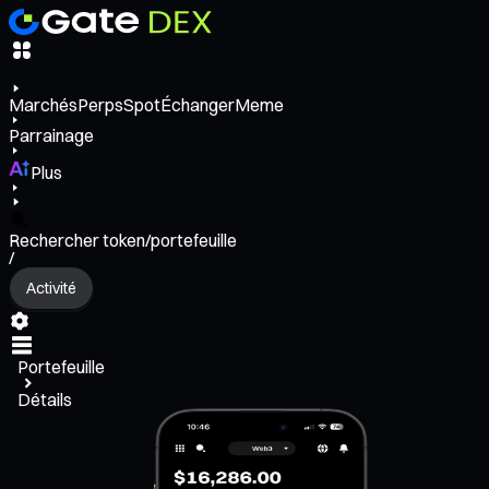
Marchés
Perps
Spot
Échanger
Meme
Parrainage
Plus
Rechercher token/portefeuille
/
Activité
Portefeuille
Détails