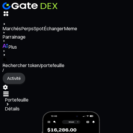
Marchés
Perps
Spot
Échanger
Meme
Parrainage
Plus
Rechercher token/portefeuille
/
Activité
Portefeuille
Détails