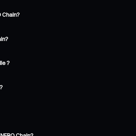
O Chain?
ain?
le ?
 ?
e NERO Chain?