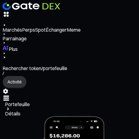
Marchés
Perps
Spot
Échanger
Meme
Parrainage
Plus
Rechercher token/portefeuille
/
Activité
Portefeuille
Détails