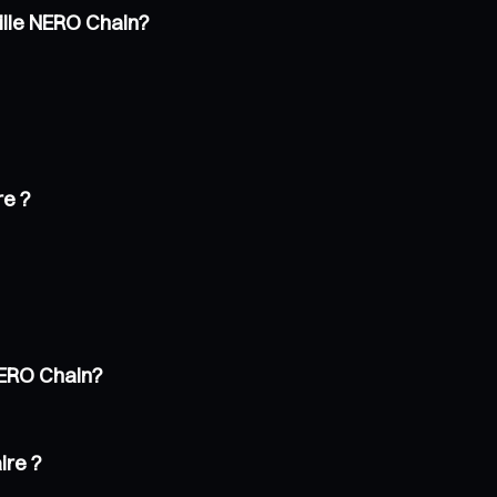
uille NERO Chain?
re ?
 NERO Chain?
ire ?