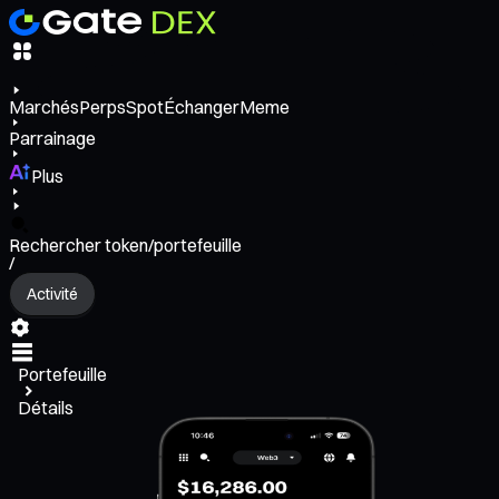
Marchés
Perps
Spot
Échanger
Meme
Parrainage
Plus
Rechercher token/portefeuille
/
Activité
Portefeuille
Détails