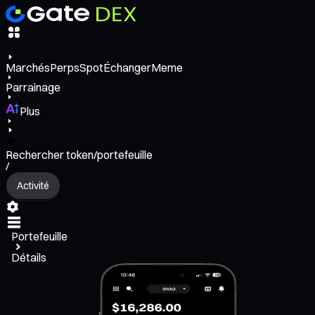
Marchés
Perps
Spot
Échanger
Meme
Parrainage
Plus
Rechercher token/portefeuille
/
Activité
Portefeuille
Détails