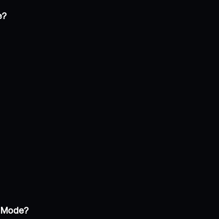
e?
e Mode?