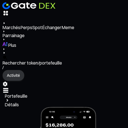
Marchés
Perps
Spot
Échanger
Meme
Parrainage
Plus
Rechercher token/portefeuille
/
Activité
Portefeuille
Détails