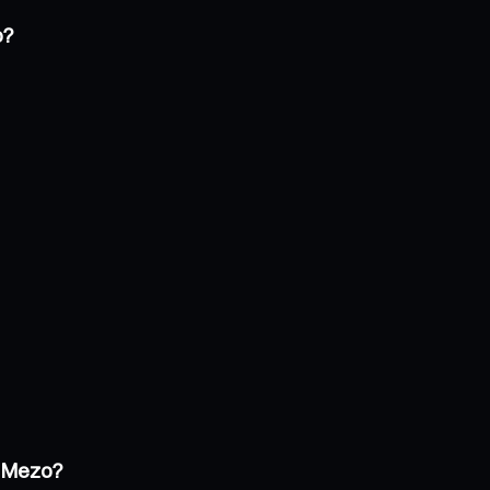
o?
e Mezo?