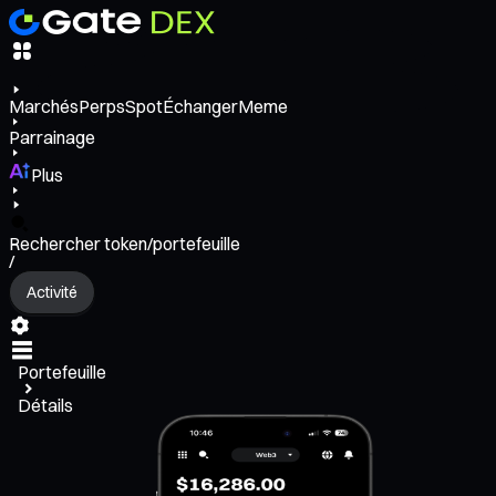
Marchés
Perps
Spot
Échanger
Meme
Parrainage
Plus
Rechercher token/portefeuille
/
Activité
Portefeuille
Détails