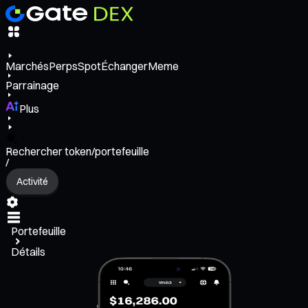
Marchés
Perps
Spot
Échanger
Meme
Parrainage
Plus
Rechercher token/portefeuille
/
Activité
Portefeuille
Détails