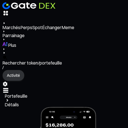
Marchés
Perps
Spot
Échanger
Meme
Parrainage
Plus
Rechercher token/portefeuille
/
Activité
Portefeuille
Détails