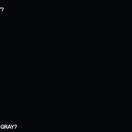
Y?
e GRAY?