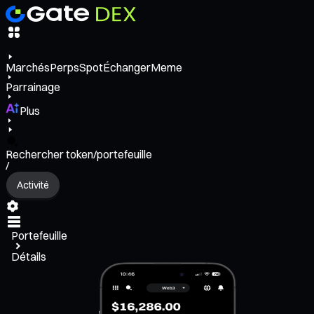
Marchés
Perps
Spot
Échanger
Meme
Parrainage
Plus
Rechercher token/portefeuille
/
Activité
Portefeuille
Détails