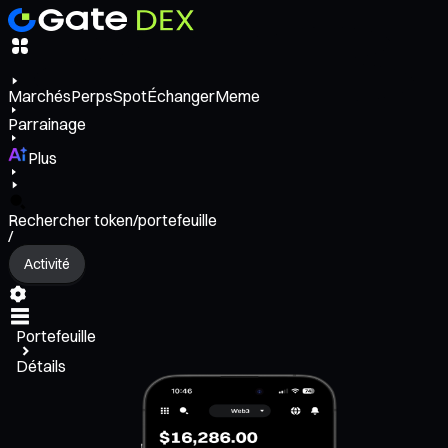
Marchés
Perps
Spot
Échanger
Meme
Parrainage
Plus
Rechercher token/portefeuille
/
Activité
Portefeuille
Détails