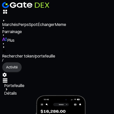
Marchés
Perps
Spot
Échanger
Meme
Parrainage
Plus
Rechercher token/portefeuille
/
Activité
Portefeuille
Détails