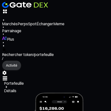
Marchés
Perps
Spot
Échanger
Meme
Parrainage
Plus
Rechercher token/portefeuille
/
Activité
Portefeuille
Détails